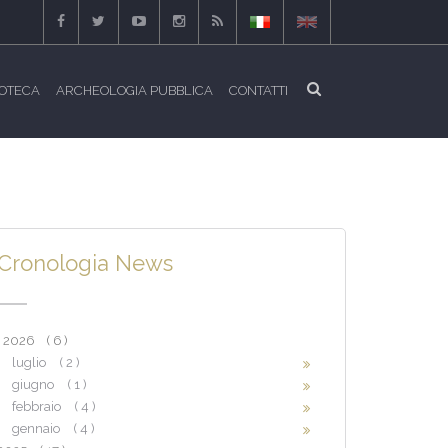
IOTECA
ARCHEOLOGIA PUBBLICA
CONTATTI
Cronologia News
2026
( 6 )
luglio
( 2 )
giugno
( 1 )
febbraio
( 4 )
gennaio
( 4 )