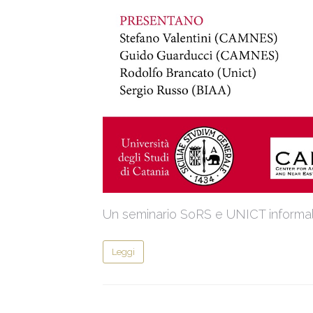
Un seminario SoRS e UNICT informale 
Leggi