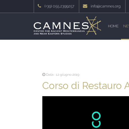
(+39) 055.2399257
info@camnes.org
HOME
NE
Data : 12 giugno 2019
Corso di Restauro 