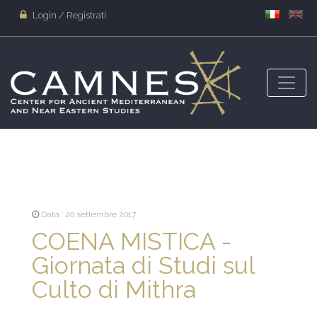
Login / Registrati
Data : 20 settembre 2017
COENA MISTICA -
Giornata di Studi sul
Culto di Mithra