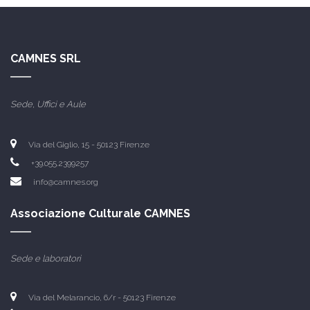
CAMNES SRL
Sede, Uffici e Aule
Via del Giglio, 15 -
50123 Firenze
+39.055.2399257
info@camnes.org
Associazione Culturale CAMNES
Sede e laboratori
Via del Melarancio, 6/r - 50123 Firenze