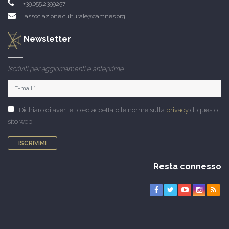
+39.055.2399257
associazione.culturale@camnes.org
Newsletter
Iscriviti per aggiornamenti e anteprime
Dichiaro di aver letto ed accettato le norme sulla
privacy
di questo
sito web.
ISCRIVIMI
Resta connesso