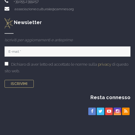
+39.055.2399257
associazione.culturale@camnes.org
Newsletter
Iscriviti per aggiornamenti e anteprime
Dichiaro di aver letto ed accettato le norme sulla
privacy
di questo
sito web.
ISCRIVIMI
Resta connesso