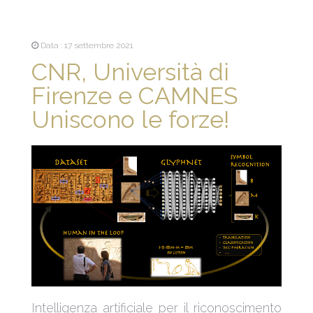
Data : 17 settembre 2021
CNR, Università di
Firenze e CAMNES
Uniscono le forze!
Intelligenza artificiale per il riconoscimento