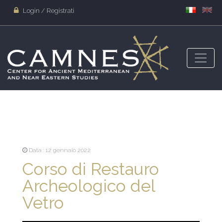
Login / Registrati
Data : 12 gennaio 2022
Corso di Restauro
Archeologico del
Vetro