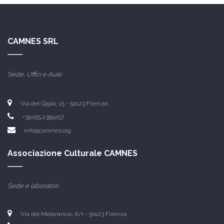
CAMNES SRL
Sede, Uffici e Aule
Via del Giglio, 15 -
50123 Firenze
+39.055.2399257
info@camnes.org
Associazione Culturale CAMNES
Sede e laboratori
Via del Melarancio, 6/r - 50123 Firenze