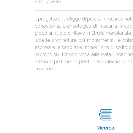
Primi obiettivi
Il progetto si prefigge di precisare quanto noto
conoscenza archeologica di Tuscania in epoca e
giocò un ruolo di rilievo in Etruria meridionale
luce le architetture più monumentali e chia
esplorare le sepolture “minori” che di solito co
ricerche sul terreno verrà affiancata l’indagin
relativi reperti nei depositi e affrontarne l
Tuscania.