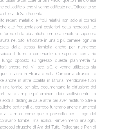
più distante dal colle di San Pietro, quello meridionale
 dell'edificio, che vi venne edificato nell'Ottocento se
le chiesa di San Ponente.
 reperti metallici e fittili relativi non solo ai corredi
che alle frequentazioni posteriori della necropoli. Le
o forme dalle più antiche tombe a fenditura superiore
avata nel tufo, articolate in una o più camere, ognuna
lizzata dalla stessa famiglia anche per numerose
e spicca il tumulo contenente un sepolcro con atrio
o lungo opposto all’ingresso: questa planimetria fu
teri) ancora nel VII sec. a.C. e venne utilizzata sia
n quella sacra in Etruria e nella Campania etrusca. Le
e anche in altre località in Etruria meridionale fuori
 a una tomba per sito, documentano la diffusione dei
rti tra le famiglie più eminenti dei rispettivi centri. La
tti si distingue dalle altre per aver restituito oltre a
 metalliche pertinenti al corredo funerario anche numerosi
rate a stampo, come quello prescelto per il logo del
coravano tombe, ma edifici. Rinvenimenti analoghi,
necropoli etrusche di Ara del Tufo, Polledrara e Pian di