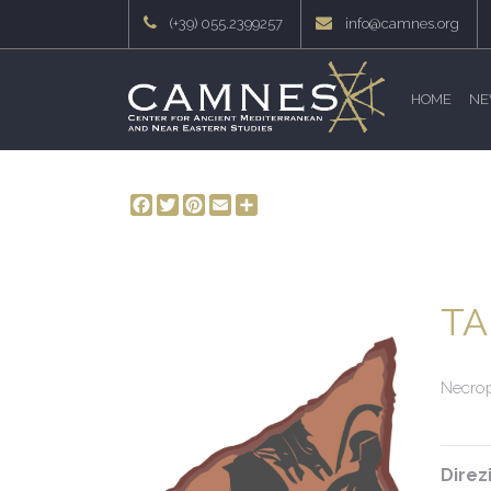
(+39) 055.2399257
info@camnes.org
HOME
NE
Facebook
Twitter
Pinterest
Email
Share
TA
Necrop
Direz