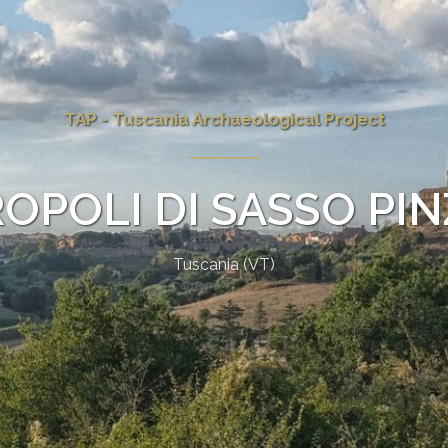
TAP - Tuscania Archaeological Project
OPOLI DI SASSO PI
Tuscania (VT)