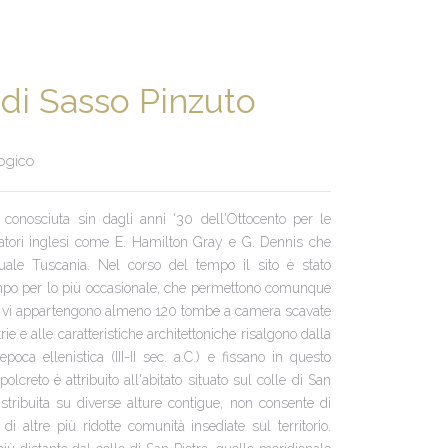
di Sasso Pinzuto
logico
conosciuta sin dagli anni '30 dell'Ottocento per le
iatori inglesi come E. Hamilton Gray e G. Dennis che
ttuale Tuscania. Nel corso del tempo il sito è stato
tampo per lo più occasionale, che permettono comunque
ali: vi appartengono almeno 120 tombe a camera scavate
rie e alle caratteristiche architettoniche risalgono dalla
poca ellenistica (III-II sec. a.C.) e fissano in questo
polcreto è attribuito all'abitato situato sul colle di San
istribuita su diverse alture contigue, non consente di
i altre più ridotte comunità insediate sul territorio.