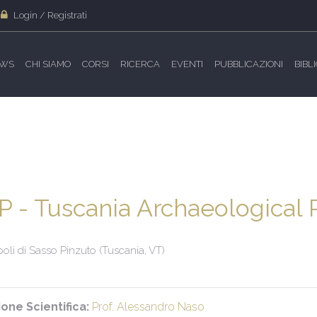
Login / Registrati
WS
CHI SIAMO
CORSI
RICERCA
EVENTI
PUBBLICAZIONI
BIBL
P - Tuscania Archaeological 
oli di Sasso Pinzuto (Tuscania, VT)
ione Scientifica:
Prof. Alessandro Naso