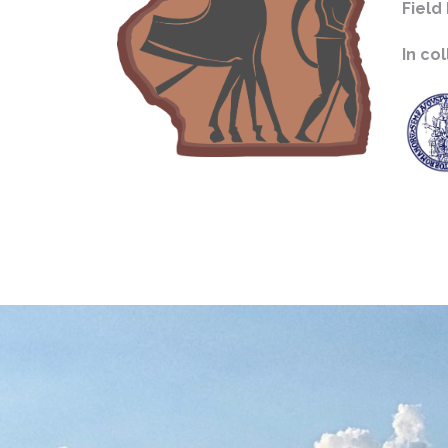
Field
In co