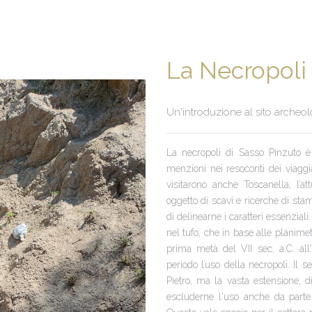
La Necropoli 
Un'introduzione al sito archeo
La necropoli di Sasso Pinzuto è 
menzioni nei resoconti dei viagg
visitarono anche Toscanella, l’a
oggetto di scavi e ricerche di s
di delinearne i caratteri essenzi
nel tufo, che in base alle planimet
prima metà del VII sec. a.C. all'e
periodo l’uso della necropoli. Il se
Pietro, ma la vasta estensione, d
escluderne l'uso anche da parte d