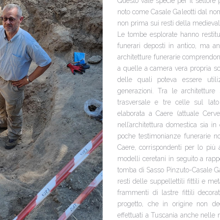
Questo vale specie per il settore 
noto come Casale Galeotti dal nome
non prima sui resti della medieva
Le tombe esplorate hanno restituito
funerari deposti in antico, ma an
architetture funerarie comprendon
a quelle a camera vera propria sc
delle quali poteva essere uti
generazioni. Tra le architettur
trasversale e tre celle sul lat
elaborata a Caere (attuale Cerve
nell’architettura domestica sia i
poche testimonianze funerarie not
Caere, corrispondenti per lo più
modelli ceretani in seguito a rappo
tomba di Sasso Pinzuto-Casale Galeo
resti delle suppellettili fittili e
frammenti di lastre fittili deco
progetto, che in origine non de
effettuati a Tuscania anche nelle 