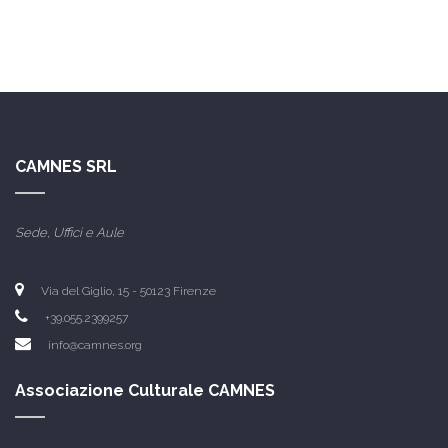
CAMNES SRL
Sede, Uffici e Aule
Via del Giglio, 15 -
50123 Firenze
+39.055.2399257
info@camnes.org
Associazione Culturale CAMNES