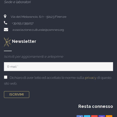
Sede e laboratori
Via del Melarancio, 6/r - 50123 Firenze
+39.055.2399257
associazione.culturale@camnes.org
Newsletter
Iscriviti per aggiornamenti e anteprime
Dichiaro di aver letto ed accettato le norme sulla
privacy
di questo
sito web.
ISCRIVIMI
Resta connesso