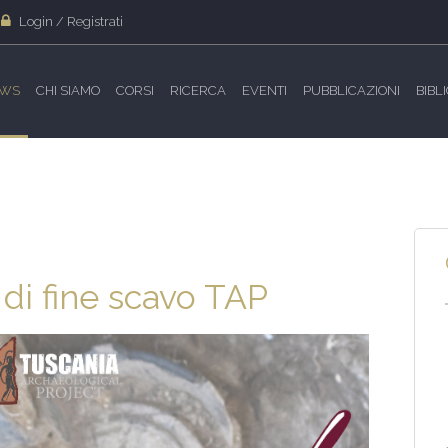
Login / Registrati
WS
CHI SIAMO
CORSI
RICERCA
EVENTI
PUBBLICAZIONI
BIBL
 di fine scavo TAP