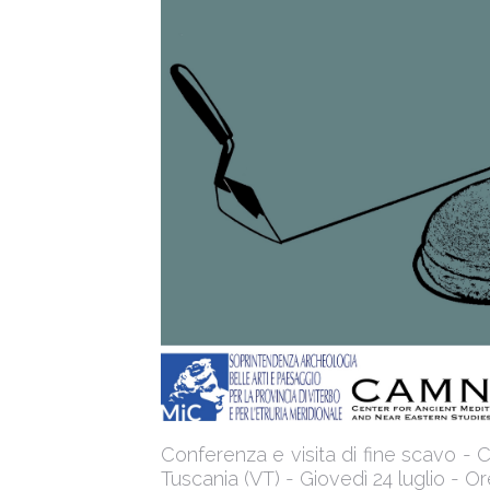
Conferenza e visita di fine scavo -
Tuscania (VT) - Giovedì 24 luglio - Or