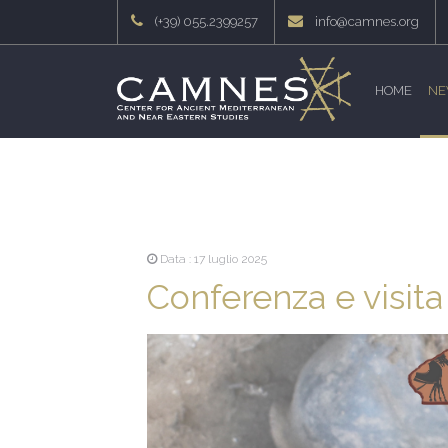
(+39) 055.2399257
info@camnes.org
HOME
NE
Data : 17 luglio 2025
Conferenza e visita