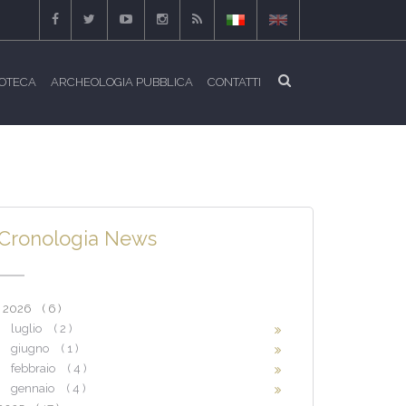
IOTECA
ARCHEOLOGIA PUBBLICA
CONTATTI
Cronologia News
2026
( 6 )
luglio
( 2 )
giugno
( 1 )
febbraio
( 4 )
gennaio
( 4 )