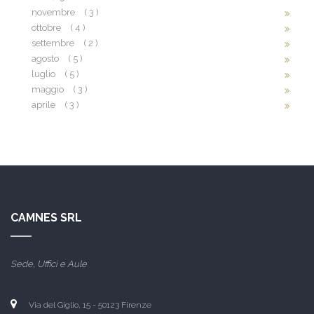
novembre
( 3 )
ottobre
( 4 )
settembre
( 2 )
agosto
( 5 )
luglio
( 5 )
maggio
( 3 )
aprile
( 3 )
CAMNES SRL
Sede, Uffici e Aule
Via del Giglio, 15 -
50123 Firenze