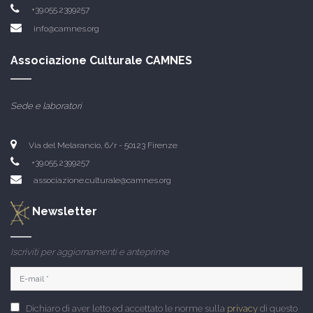
+39.055.2399257
info@camnes.org
Associazione Culturale CAMNES
Sede e laboratori
Via del Melarancio, 6/r - 50123 Firenze
+39.055.2399257
associazione.culturale@camnes.org
Newsletter
Iscriviti per aggiornamenti e anteprime
Dichiaro di aver letto ed accettato le norme sulla
privacy
di questo