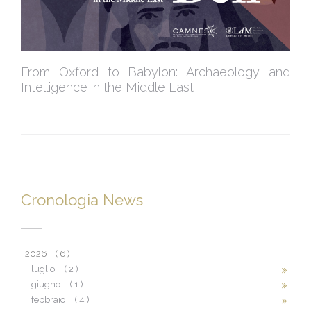
From Oxford to Babylon: Archaeology and
Intelligence in the Middle East
Cronologia News
2026
( 6 )
luglio
( 2 )
giugno
( 1 )
febbraio
( 4 )