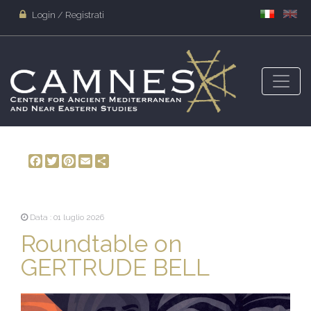
Login / Registrati
Facebook
Twitter
Pinterest
Email
Share
Data : 01 luglio 2026
Roundtable on
GERTRUDE BELL