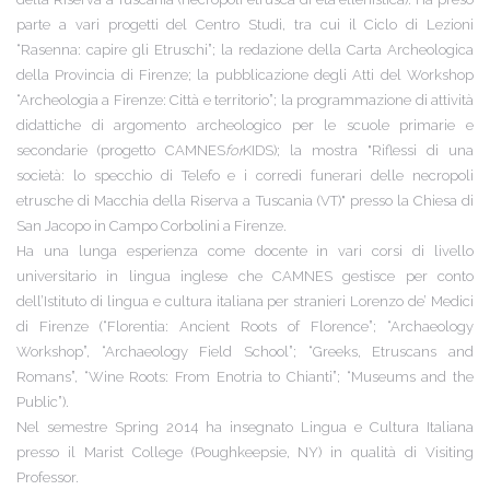
parte a vari progetti del Centro Studi, tra cui il Ciclo di Lezioni
“Rasenna: capire gli Etruschi”; la redazione della Carta Archeologica
della Provincia di Firenze; la pubblicazione degli Atti del Workshop
“Archeologia a Firenze: Città e territorio”; la programmazione di attività
didattiche di argomento archeologico per le scuole primarie e
secondarie (progetto CAMNES
for
KIDS); la mostra "Riflessi di una
società: lo specchio di Telefo e i corredi funerari delle necropoli
etrusche di Macchia della Riserva a Tuscania (VT)" presso la Chiesa di
San Jacopo in Campo Corbolini a Firenze.
Ha una lunga esperienza come docente in vari corsi di livello
universitario in lingua inglese che CAMNES gestisce per conto
dell’Istituto di lingua e cultura italiana per stranieri Lorenzo de’ Medici
di Firenze (“Florentia: Ancient Roots of Florence”; “Archaeology
Workshop”, “Archaeology Field School”; “Greeks, Etruscans and
Romans”, “Wine Roots: From Enotria to Chianti”; “Museums and the
Public”).
Nel semestre Spring 2014 ha insegnato Lingua e Cultura Italiana
presso il Marist College (Poughkeepsie, NY) in qualità di Visiting
Professor.