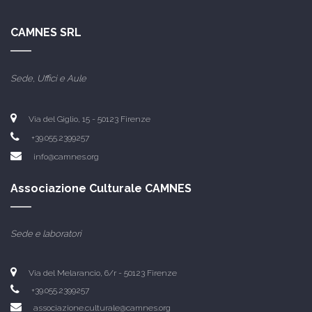
CAMNES SRL
Sede, Uffici e Aule
Via del Giglio, 15 -
50123 Firenze
+39.055.2399257
info@camnes.org
Associazione Culturale CAMNES
Sede e laboratori
Via del Melarancio, 6/r - 50123 Firenze
+39.055.2399257
associazione.culturale@camnes.org