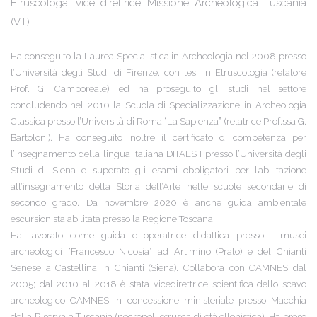
Etruscologa, vice direttrice Missione Archeologica Tuscania
(VT)
Ha conseguito la Laurea Specialistica in Archeologia nel 2008 presso
l’Università degli Studi di Firenze, con tesi in Etruscologia (relatore
Prof. G. Camporeale), ed ha proseguito gli studi nel settore
concludendo nel 2010 la Scuola di Specializzazione in Archeologia
Classica presso l’Università di Roma “La Sapienza” (relatrice Prof.ssa G.
Bartoloni). Ha conseguito inoltre il certificato di competenza per
l’insegnamento della lingua italiana DITALS I presso l’Università degli
Studi di Siena e superato gli esami obbligatori per l’abilitazione
all’insegnamento della Storia dell’Arte nelle scuole secondarie di
secondo grado. Da novembre 2020 è anche guida ambientale
escursionista abilitata presso la Regione Toscana.
Ha lavorato come guida e operatrice didattica presso i musei
archeologici “Francesco Nicosia” ad Artimino (Prato) e del Chianti
Senese a Castellina in Chianti (Siena). Collabora con CAMNES dal
2005; dal 2010 al 2018 è stata vicedirettrice scientifica dello scavo
archeologico CAMNES in concessione ministeriale presso Macchia
della Riserva a Tuscania (necropoli etrusca di età ellenistica). Ha preso