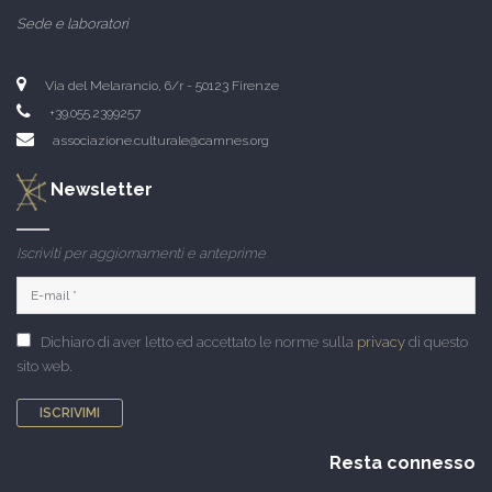
Sede e laboratori
Via del Melarancio, 6/r - 50123 Firenze
+39.055.2399257
associazione.culturale@camnes.org
Newsletter
Iscriviti per aggiornamenti e anteprime
Dichiaro di aver letto ed accettato le norme sulla
privacy
di questo
sito web.
ISCRIVIMI
Resta connesso