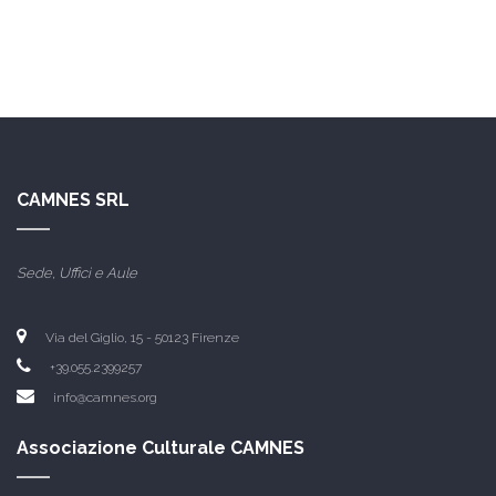
CAMNES SRL
Sede, Uffici e Aule
Via del Giglio, 15 -
50123 Firenze
+39.055.2399257
info@camnes.org
Associazione Culturale CAMNES