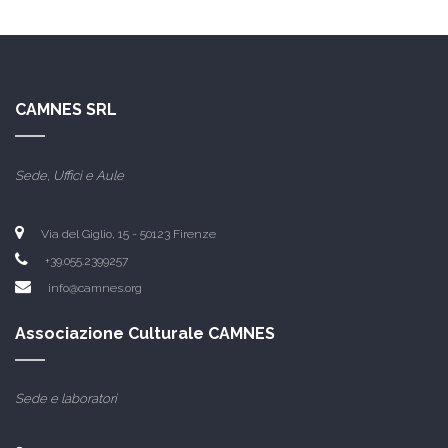
CAMNES SRL
Sede, Uffici e Aule
Via del Giglio, 15 -
50123 Firenze
+39.055.2399257
info@camnes.org
Associazione Culturale CAMNES
Sede e laboratori