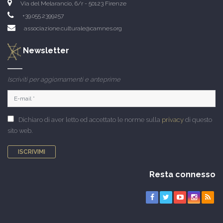
Via del Melarancio, 6/r - 50123 Firenze
+39.055.2399257
associazione.culturale@camnes.org
Newsletter
Iscriviti per aggiornamenti e anteprime
Dichiaro di aver letto ed accettato le norme sulla
privacy
di questo
sito web.
ISCRIVIMI
Resta connesso