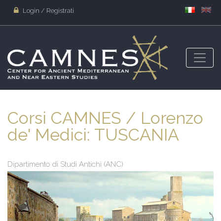
Login / Registrati
Corsi CAMNES / Lorenzo
de' Medici: TUSCANIA
Dipartimento di Studi Antichi (ANC)