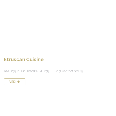
Etruscan Cuisine
ANC 233 T; Dual listed: NUH 233 T - Cr: 3; Contact hrs: 45
VEDI