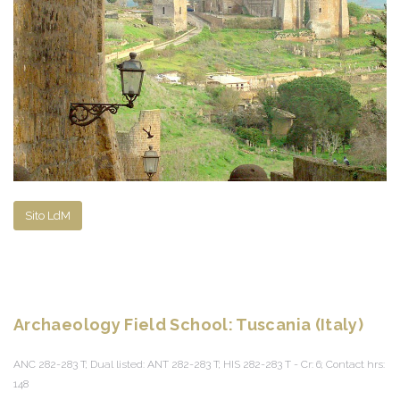
Sito LdM
Archaeology Field School: Tuscania (Italy)
ANC 282-283 T; Dual listed: ANT 282-283 T; HIS 282-283 T - Cr: 6; Contact hrs:
148