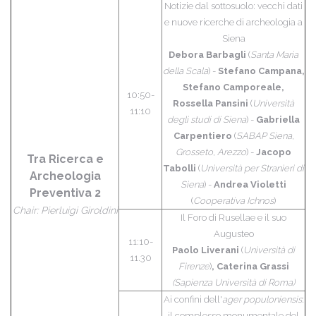
Notizie dal sottosuolo: vecchi dati
e nuove ricerche di archeologia a
Siena
Debora Barbagli
(
Santa Maria
della Scala
) -
Stefano Campana,
Stefano Camporeale,
10:50-
Rossella Pansini
(
Università
11:10
degli studi di Siena
) -
Gabriella
Carpentiero
(
SABAP Siena,
Grosseto, Arezzo
) -
Jacopo
Tra Ricerca e
Tabolli
(
Università per Stranieri di
Archeologia
Siena
) -
Andrea Violetti
Preventiva 2
(
Cooperativa Ichnos
)
Chair: Pierluigi Giroldini
Il Foro di Rusellae e il suo
Augusteo
11:10-
Paolo Liverani
(
Università di
11.30
Firenze
)
, Caterina Grassi
(Sapienza Università di Roma)
Ai confini dell'
ager populoniensis
:
il complesso monumentale del