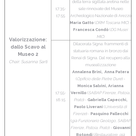
della terra sigillata aretina nelle
17:35-
sale rinnovate del Museo
17:55
Archeologico Nazionale di Arezzo
Maria Gatto
(
DRM Toscana MIC
) -
Francesca Condò
(
DG Musei
MIC
)
Valorizzazione:
Dilacerata Signa: frammenti di
dallo Scavo al
statuaria romana in bronzo dai
Museo 2
Renai di Signa. Dal recupero alla
Chair: Susanna Sarti
musealizzazione
Annalena Brini,
Anna Patera
(
Opificio delle Pietre Dure
) -
Monica Salvini, Arianna
17:55-
Vernillo
(
SABAP Firenze, Pistoia,
18:15
Prato
) -
Gabriella Capecchi,
Paolo Liverani
(
Università di
Firenze
) -
Pasquino Pallecchi
(
già Funzionario Geologo, SABAP
Firenze, Pistoia, Prato
) -
Giovanni
Rotondi
(
Restauratore, già