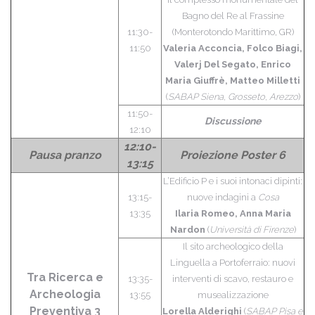
Bagno del Re al Frassine
11:30-
(Monterotondo Marittimo, GR)
11:50
Valeria Acconcia, Folco Biagi,
Valerj Del Segato, Enrico
Maria Giuffrè, Matteo Milletti
(
SABAP Siena, Grosseto, Arezzo
)
11:50-
Discussione
12:10
12:10-
Pausa pranzo
Proiezione Poster 6
13:15
L’Edificio P e i suoi intonaci dipinti:
13:15-
nuove indagini a
Cosa
13:35
Ilaria Romeo, Anna Maria
Nardon
(
Università di Firenze
)
Il sito archeologico della
Linguella a Portoferraio: nuovi
Tra Ricerca e
13:35-
interventi di scavo, restauro e
Archeologia
13:55
musealizzazione
Preventiva 3
Lorella Alderighi
(
SABAP Pisa e