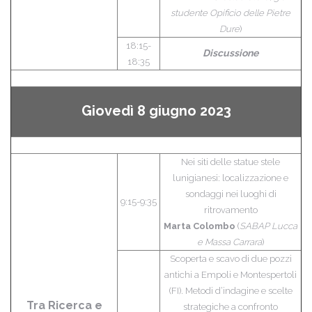
studente Opificio delle Pietre
Dure
)
18:15-
Discussione
18:35
Giovedì 8 giugno 2023
Nei siti delle statue stele
lunigianesi: localizzazione e
sondaggi nei luoghi di
9:15-9:35
ritrovamento
Marta Colombo
(
SABAP Lucca
e Massa Carrara
)
Scoperta e scavo di due pozzi
antichi a Empoli e Montespertoli
(FI). Metodi d’indagine e scelte
Tra Ricerca e
strategiche a confronto