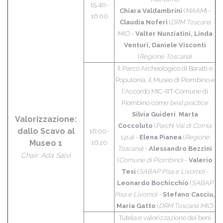
15:40-
Chiara Valdambrini
(
MAAM
) -
16:00
Claudia Noferi
(
DRM Toscana
MIC
) -
Valter Nunziatini, Linda
Venturi, Daniele Visconti
(
Regione Toscana
)
Il Parco Archeologico di Baratti e
Populonia, il Museo di Piombino e
l'Accordo MIC-RT-Comune di
Piombino come
best practice
Silvia Guideri
,
Marta
Valorizzazione:
Coccoluto
(
Parchi Val di Cornia
dallo Scavo al
16:00-
s.p.a
)
-
Elena Pianea
(
Regione
Museo 1
16:20
Toscana
) -
Alessandro Bezzini
Chair: Ada Salvi
(
Comune di Piombino
) -
Valerio
Tesi
(
SABAP Pisa e Livorno
) -
Leonardo Bochicchio
(
SABAP
Pisa e Livorno
) -
Stefano Casciu,
Maria Gatto
(
DRM Toscana MIC
)
Tutela e valorizzazione dei beni