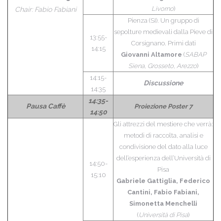
Livorno
)
Chair: Fabio Fabiani
Pienza (SI). Un gruppo di
sepolture medievali dalla Pieve di
13:55-
Corsignano. Primi dati
14:15
Giovanni Altamore
(
SABAP
Siena, Grosseto, Arezzo
)
14:15-
Discussione
14:35
14:35-
Pausa Caffè
Proiezione Poster 7
14:50
Gli attrezzi del mestiere che verrà:
metodi di raccolta, analisi e
condivisione del dato alla luce
dell’esperienza dell’Università di
14:50-
Pisa
15:10
Gabriele Gattiglia, Federico
Cantini, Fabio Fabiani,
Simonetta Menchelli
(
Università di Pisa
)