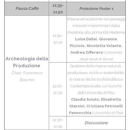
11:35-
Pausa Caffè
Proiezione Poster 1
11:50
Risorse ed economie nei paesaggi
minerari maremmani dalla
Preistoria alla prima Età Moderna
11:50-
Luisa Dallai, Giovanna
12:10
Pizziolo, Nicoletta Volante,
Andrea Zifferero
(
Università
Archeologia della
degli studi di Siena
)
Produzione
Gestione delle risorse naturali,
Chair: Francesco
produzione, riciclo e sostenibilità:
le risorse litiche tra Paleolitico e
Boschin
12:10-
Contemporaneità. Le ricerche
12:30
dell’Università di Pisa
Claudia Sciuto, Elisabetta
Starnini, Cristiana Petrinelli
Pannocchia
(
Università di Pisa
)
12:30-
Discussione
12:45