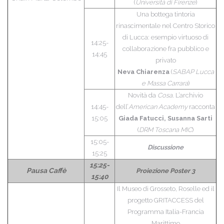
(
Università di Firenze
)
Una bottega tintoria
rinascimentale nel Centro Storico
di Lucca: esempio virtuoso di
14:25-
collaborazione fra pubblico e
14:45
privato
Neva Chiarenza
(
SABAP Lucca
e Massa Carrara
)
Novità da
Cosa
. L’archivio
14:45-
dell’
American Academy
racconta
15:05
Giada Fatucci, Susanna Sarti
(
DRM Toscana MIC
)
15:05-
Discussione
15:25
15:25-
Pausa Caffè
Proiezione Poster 3
15:40
Il Museo di Grosseto, Roselle ed il
progetto GRITACCESS del
Programma Italia-Francia
Marittimo