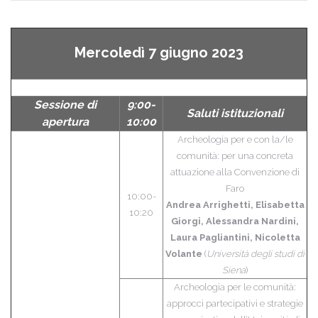
Mercoledì 7 giugno 2023
Sessione di
9:00-
Saluti istituzionali
apertura
10:00
Archeologia per e con la/le
comunità: per una concreta
attuazione alla Convenzione di
Faro
10:00-
Andrea Arrighetti, Elisabetta
10:20
Giorgi, Alessandra Nardini,
Laura Pagliantini, Nicoletta
Volante
(
Università degli studi di
Siena
)
Archeologia per le comunità:
approcci partecipativi e strategie