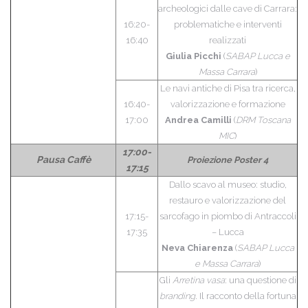
archeologici dalle cave di Carrara:
16:20-
problematiche e interventi
16:40
realizzati
Giulia Picchi
(
SABAP Lucca e
Massa Carrara
)
Le navi antiche di Pisa tra ricerca,
16:40-
valorizzazione e formazione
17:00
Andrea Camilli
(
DRM Toscana
MIC
)
17:00-
Pausa Caffè
Proiezione Poster 4
17:15
Dallo scavo al museo: studio,
restauro e valorizzazione del
17:15-
sarcofago in piombo di Antraccoli
17:35
– Lucca
Neva Chiarenza
(
SABAP Lucca
e Massa Carrara
)
Gli
Arretina vasa
: una questione di
branding
. Il racconto della fortuna