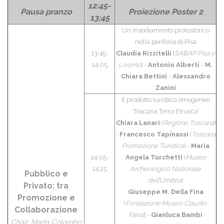
12:45-
Pausa pranzo
Proiezione Poster 2
13:45
Un insediamento protostorico
nella periferia di Pisa
13:45-
Claudia Rizzitelli
(
SABAP Pisa e
14:05
Livorno
) -
Antonio Alberti
-
M.
Chiara Bettini
-
Alessandro
Zanini
Il prodotto turistico omogeneo
‘Toscana Terra Etrusca’
Chiara Lanari
(
Regione Toscana
)
-
Francesco Tapinassi
(
Toscana
Promozione Turistica
) -
Maria
14:05-
Angela Turchetti
(
Museo
14:25
Archeologico Nazionale
Pubblico e
dell’Umbria
)
Privato:
tra
Giuseppe M. Della Fina
Promozione e
(
Fondazione Museo Claudio
Collaborazione
Faina
) -
Gianluca Bambi
Chair: Marta Colombo