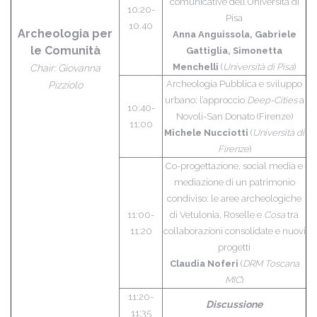
comunicative dell’Università di
10:20-
Pisa
10.40
Archeologia per
Anna Anguissola, Gabriele
le Comunità
Gattiglia, Simonetta
Menchelli
(
Università di Pisa
)
Chair: Giovanna
Archeologia Pubblica e sviluppo
Pizziolo
urbano: l’approccio
Deep-Cities
a
10:40-
Novoli-San Donato (Firenze)
11:00
Michele Nucciotti
(
Università di
Firenze
)
Co-progettazione, social media e
mediazione di un patrimonio
condiviso: le aree archeologiche
11:00-
di Vetulonia, Roselle e
Cosa
tra
11:20
collaborazioni consolidate e nuovi
progetti
Claudia Noferi
(
DRM Toscana
MIC
)
11:20-
Discussione
11:35