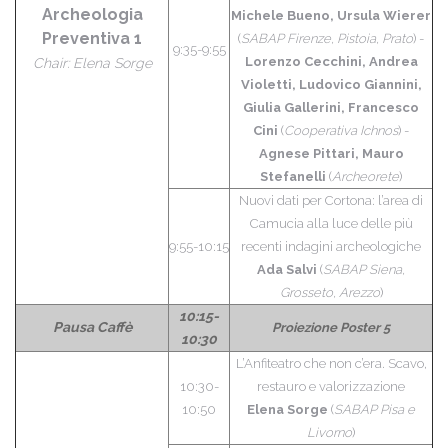
Archeologia
Michele Bueno, Ursula Wierer
Preventiva 1
(
SABAP Firenze, Pistoia, Prato
) -
9:35-9:55
Lorenzo Cecchini, Andrea
Chair: Elena Sorge
Violetti, Ludovico Giannini,
Giulia Gallerini, Francesco
Cini
(
Cooperativa Ichnos
) -
Agnese Pittari, Mauro
Stefanelli
(
Archeorete
)
Nuovi dati per Cortona: l’area di
Camucia alla luce delle più
9:55-10:15
recenti indagini archeologiche
Ada Salvi
(
SABAP Siena,
Grosseto, Arezzo
)
10:15-
Pausa Caffè
Proiezione Poster 5
10:30
L’Anfiteatro che non c’era. Scavo,
10:30-
restauro e valorizzazione
10:50
Elena Sorge
(
SABAP Pisa e
Livorno
)